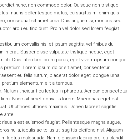
 imperdiet nunc, non commodo dolor. Quisque non tristique
ectus mauris pellentesque metus, eu sagittis mi enim quis
ec, consequat sit amet urna. Duis augue nisi, rhoncus sed
uctor arcu eu tincidunt. Proin vel dolor sed lorem feugiat
ibulum convallis nisl et ipsum sagittis, vel finibus dui
n in erat. Suspendisse vulputate tristique neque, eget
 nibh. Duis interdum lorem purus, eget viverra ipsum congue
is pretium. Lorem ipsum dolor sit amet, consectetur
Praesent eu felis rutrum, placerat dolor eget, congue urna.
s pretium elementum elit a tempus.
. Nullam tincidunt eu lectus in pharetra. Aenean consectetur
retium. Nunc sit amet convallis lorem. Maecenas eget est
t. Ut ultrices ultrices maximus. Donec laoreet sagittis
ue ante.
t risus a est euismod feugiat. Pellentesque magna augue,
s nulla, iaculis ac tellus ut, sagittis eleifend nisl. Aliquam
sim lectus malesuada. Nam dignissim lacinia orci eu blandit.