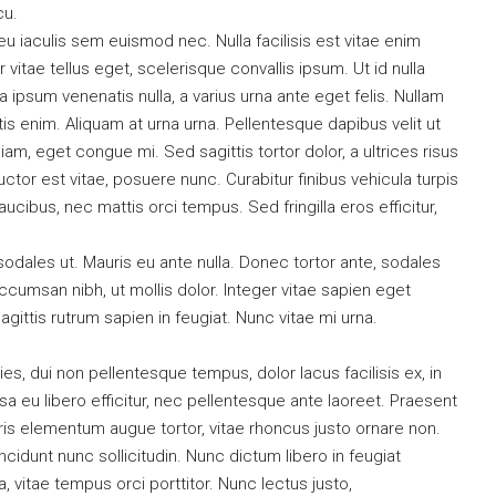
cu.
eu iaculis sem euismod nec. Nulla facilisis est vitae enim
vitae tellus eget, scelerisque convallis ipsum. Ut id nulla
la ipsum venenatis nulla, a varius urna ante eget felis. Nullam
tis enim. Aliquam at urna urna. Pellentesque dapibus velit ut
am, eget congue mi. Sed sagittis tortor dolor, a ultrices risus
tor est vitae, posuere nunc. Curabitur finibus vehicula turpis
cibus, nec mattis orci tempus. Sed fringilla eros efficitur,
sodales ut. Mauris eu ante nulla. Donec tortor ante, sodales
ccumsan nibh, ut mollis dolor. Integer vitae sapien eget
ittis rutrum sapien in feugiat. Nunc vitae mi urna.
icies, dui non pellentesque tempus, dolor lacus facilisis ex, in
 eu libero efficitur, nec pellentesque ante laoreet. Praesent
uris elementum augue tortor, vitae rhoncus justo ornare non.
ncidunt nunc sollicitudin. Nunc dictum libero in feugiat
, vitae tempus orci porttitor. Nunc lectus justo,