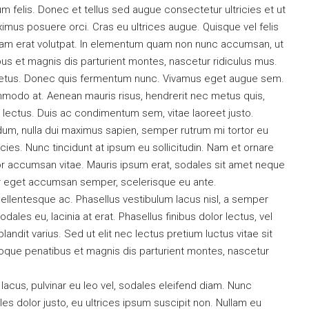
 felis. Donec et tellus sed augue consectetur ultricies et ut
ximus posuere orci. Cras eu ultrices augue. Quisque vel felis
iquam erat volutpat. In elementum quam non nunc accumsan, ut
us et magnis dis parturient montes, nascetur ridiculus mus.
e metus. Donec quis fermentum nunc. Vivamus eget augue sem.
mmodo at. Aenean mauris risus, hendrerit nec metus quis,
lectus. Duis ac condimentum sem, vitae laoreet justo.
m, nulla dui maximus sapien, semper rutrum mi tortor eu
cies. Nunc tincidunt at ipsum eu sollicitudin. Nam et ornare
r accumsan vitae. Mauris ipsum erat, sodales sit amet neque
itur eget accumsan semper, scelerisque eu ante.
ellentesque ac. Phasellus vestibulum lacus nisl, a semper
ales eu, lacinia at erat. Phasellus finibus dolor lectus, vel
s blandit varius. Sed ut elit nec lectus pretium luctus vitae sit
oque penatibus et magnis dis parturient montes, nascetur
 lacus, pulvinar eu leo vel, sodales eleifend diam. Nunc
dales dolor justo, eu ultrices ipsum suscipit non. Nullam eu