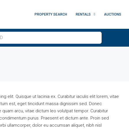
PROPERTY SEARCH
RENTALS
AUCTIONS
 elit. Quisque ut lacinia ex. Curabitur iaculis elit lorem, vitae
rmentum est, eget tincidunt massa dignissim sed. Donec
e quam arcu, vitae dictum leo volutpat tempor. Curabitur
condimentum purus. Praesent et dictum ante. Proin sed
bi ullamcorper, dolor eu accumsan aliquet, nibh nisl