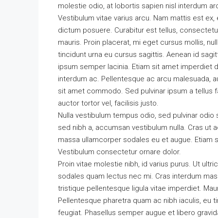
molestie odio, at lobortis sapien nisl interdum ar
Vestibulum vitae varius arcu. Nam mattis est ex, 
dictum posuere. Curabitur est tellus, consectetur 
mauris. Proin placerat, mi eget cursus mollis, nul
tincidunt urna eu cursus sagittis. Aenean id sagit
ipsum semper lacinia. Etiam sit amet imperdiet di
interdum ac. Pellentesque ac arcu malesuada, auc
sit amet commodo. Sed pulvinar ipsum a tellus fau
auctor tortor vel, facilisis justo.
Nulla vestibulum tempus odio, sed pulvinar odio 
sed nibh a, accumsan vestibulum nulla. Cras ut a
massa ullamcorper sodales eu et augue. Etiam sag
Vestibulum consectetur ornare dolor.
Proin vitae molestie nibh, id varius purus. Ut ultr
sodales quam lectus nec mi. Cras interdum massa
tristique pellentesque ligula vitae imperdiet. Ma
Pellentesque pharetra quam ac nibh iaculis, eu ti
feugiat. Phasellus semper augue et libero gravida