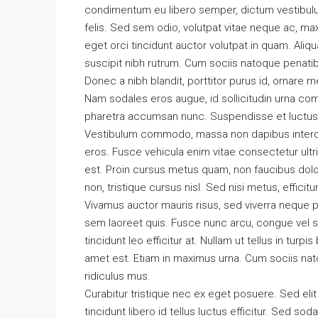
condimentum eu libero semper, dictum vestibulum
felis. Sed sem odio, volutpat vitae neque ac, ma
eget orci tincidunt auctor volutpat in quam. Al
suscipit nibh rutrum. Cum sociis natoque penatib
Donec a nibh blandit, porttitor purus id, ornar
Nam sodales eros augue, id sollicitudin urna co
pharetra accumsan nunc. Suspendisse et luctus 
Vestibulum commodo, massa non dapibus interdu
eros. Fusce vehicula enim vitae consectetur ultri
est. Proin cursus metus quam, non faucibus dolo
non, tristique cursus nisl. Sed nisi metus, effic
Vivamus auctor mauris risus, sed viverra neque p
sem laoreet quis. Fusce nunc arcu, congue vel sod
tincidunt leo efficitur at. Nullam ut tellus in turpi
amet est. Etiam in maximus urna. Cum sociis nat
ridiculus mus.
Curabitur tristique nec ex eget posuere. Sed elit
tincidunt libero id tellus luctus efficitur. Sed so