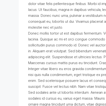
dolor vitae felis pellentesque finibus. Morbi id
lacus. Ut faucibus, magna in dapibus vehicula, l
massa. Donec nunc urna, pulvinar a vestibulum n
consequat eu, lobortis ut dui. Vivamus placerat a
molestie nec et justo.
Donec mollis tortor ut est dapibus fermentum. Vest
lacinia. Quisque ac mi et orci congue commodo i
sollicitudin purus commodo id. Donec vel auctor
in. Aliquam erat volutpat. Sed bibendum venenat
adipiscing elit. Suspendisse et ultricies lectus. 
Maecenas cursus mattis purus eu tincidunt. Cra
Integer vitae libero eu eros gravida condimentum
nisi quis nulla condimentum, eget tristique ex p
enim. Sed scelerisque posuere lacus et consequa
suscipit. Fusce vel lectus nibh. Nam vitae tristiq
Sed sodales ante ut lobortis interdum. Aenean a
sodales id cursus eu, varius eget massa. Mauris ero
ornare magna tincidunt urna dictum, vitae dignis